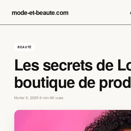
Skip
to
mode-et-beaute
.
com
content
BEAUTÉ
Les secrets de Lo
boutique de produ
février 5, 2025
·
9 min
·
66 vues