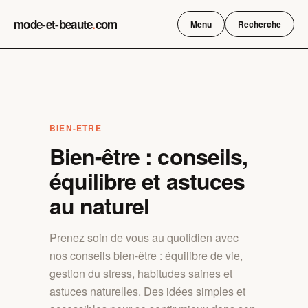
Skip
mode-et-beaute
.
com
to
Menu
Recherche
content
BIEN-ÊTRE
Bien-être : conseils,
équilibre et astuces
au naturel
Prenez soin de vous au quotidien avec
nos conseils bien-être : équilibre de vie,
gestion du stress, habitudes saines et
astuces naturelles. Des idées simples et