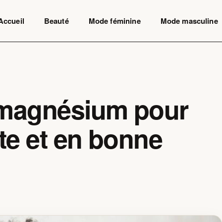
Accueil
Beauté
Mode féminine
Mode masculine
u magnésium pour
te et en bonne