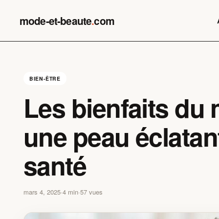
Skip
to
mode-et-beaute
.
com
content
BIEN-ÊTRE
Les bienfaits d
une peau éclatan
santé
mars 4, 2025
·
4 min
·
57 vues