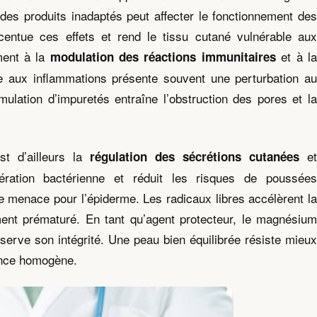
à des produits inadaptés peut affecter le fonctionnement des
ntue ces effets et rend le tissu cutané vulnérable aux
ment à la
et à l
modulation des réactions immunitaires
e aux inflammations présente souvent une perturbation au
ulation d’impuretés entraîne l’obstruction des pores et la
t d’ailleurs la
e
régulation des sécrétions cutanées
lifération bactérienne et réduit les risques de poussées
re menace pour l’épiderme. Les radicaux libres accélèrent la
sement prématuré. En tant qu’agent protecteur, le magnésium
éserve son intégrité. Une peau bien équilibrée résiste mieux
ence homogène.