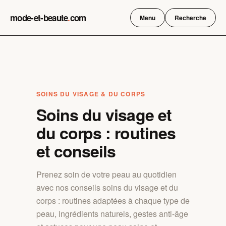
Skip
mode-et-beaute
.
com
to
Menu
Recherche
content
SOINS DU VISAGE & DU CORPS
Soins du visage et
du corps : routines
et conseils
Prenez soin de votre peau au quotidien
avec nos conseils soins du visage et du
corps : routines adaptées à chaque type de
peau, ingrédients naturels, gestes anti-âge