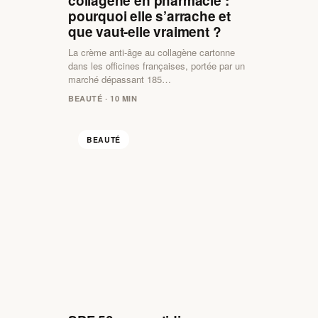
collagène en pharmacie :
pourquoi elle s’arrache et
que vaut-elle vraiment ?
La crème anti-âge au collagène cartonne
dans les officines françaises, portée par un
marché dépassant 185…
BEAUTÉ · 10 MIN
BEAUTÉ