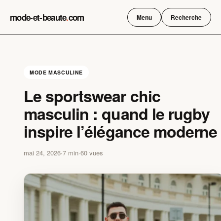
Skip
mode-et-beaute
.
com
to
Menu
Recherche
content
MODE MASCULINE
Le sportswear chic
masculin : quand le rugby
inspire l’élégance moderne
mai 24, 2026
·
7 min
·
60 vues