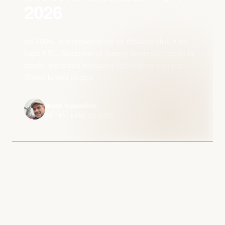
2026
en 2026, le streetwear ne se résume plus à un
logo XXL. Supreme et Stussy tiennent encore la
corde, mais des marques techniques comme
Stone Island et des…
Mode masculine
10 min · juillet 20, 2026