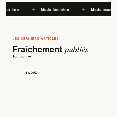
en-être
✦
Mode féminine
✦
Mode masculine
LES DERNIERS ARTICLES
Fraîchement
publiés
Tout voir →
BIJOUX