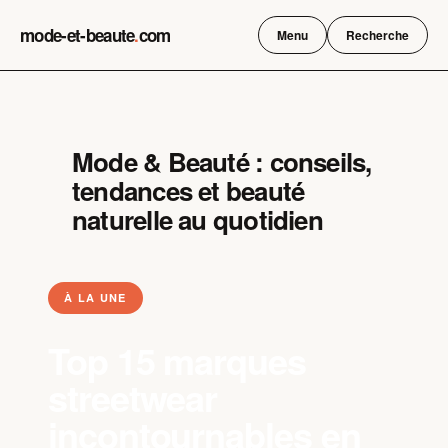
Skip
mode-et-beaute
.
com
to
Menu
Recherche
content
Mode & Beauté : conseils,
tendances et beauté
naturelle au quotidien
À LA UNE
Top 15 marques
streetwear
incontournables en