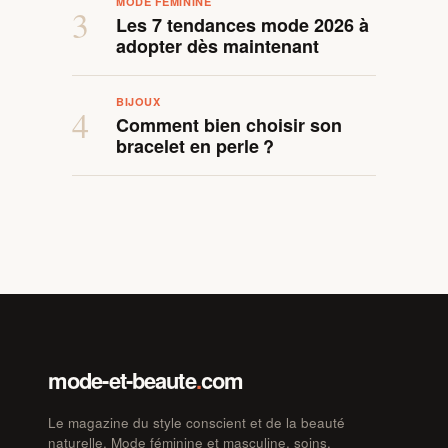
MODE FÉMININE
3
Les 7 tendances mode 2026 à
adopter dès maintenant
BIJOUX
4
Comment bien choisir son
bracelet en perle ?
mode-et-beaute
.
com
Le magazine du style conscient et de la beauté
naturelle. Mode féminine et masculine, soins,