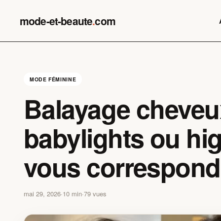
Skip
to
mode-et-beaute
.
com
content
MODE FÉMININE
Balayage cheveux 
babylights ou hig
vous correspond
mai 29, 2026
·
10 min
·
79 vues