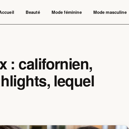
Accueil
Beauté
Mode féminine
Mode masculine
: californien,
hlights, lequel