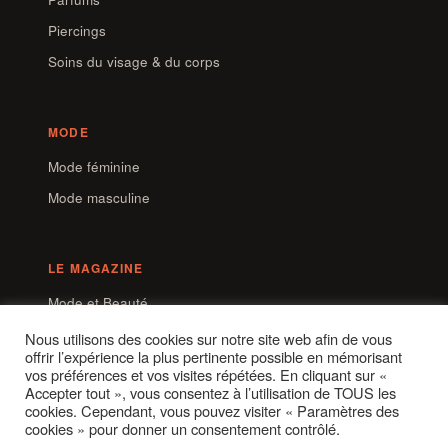
Piercings
Soins du visage & du corps
MODE
Mode féminine
Mode masculine
LE MAGAZINE
Mode et Beauté
Contact
Nous utilisons des cookies sur notre site web afin de vous
offrir l’expérience la plus pertinente possible en mémorisant
Mentions légales
vos préférences et vos visites répétées. En cliquant sur «
Accepter tout », vous consentez à l’utilisation de TOUS les
cookies. Cependant, vous pouvez visiter « Paramètres des
cookies » pour donner un consentement contrôlé.