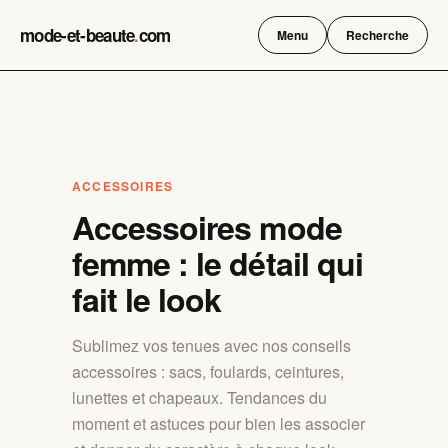
Skip
mode-et-beaute
.
com
to
Menu
Recherche
content
ACCESSOIRES
Accessoires mode
femme : le détail qui
fait le look
Sublimez vos tenues avec nos conseils
accessoires : sacs, foulards, ceintures,
lunettes et chapeaux. Tendances du
moment et astuces pour bien les associer