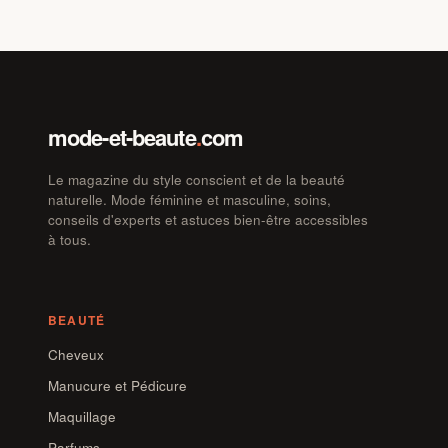
mode-et-beaute
.
com
Le magazine du style conscient et de la beauté
naturelle. Mode féminine et masculine, soins,
conseils d'experts et astuces bien-être accessibles
à tous.
BEAUTÉ
Cheveux
Manucure et Pédicure
Maquillage
Parfums