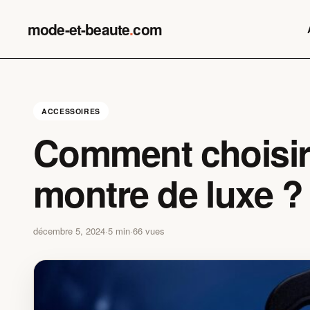
Skip
to
mode-et-beaute
.
com
content
ACCESSOIRES
Comment choisir
montre de luxe ?
décembre 5, 2024
·
5 min
·
66 vues