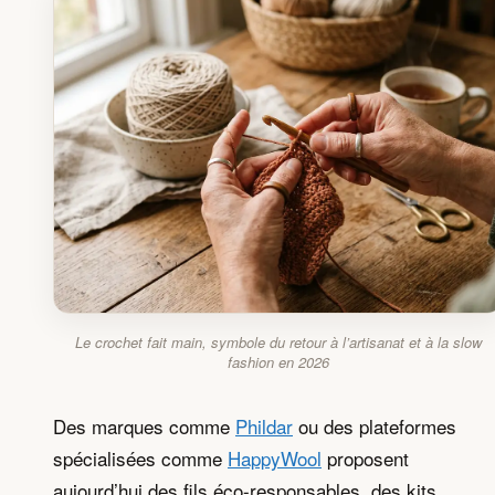
Le crochet fait main, symbole du retour à l’artisanat et à la slow
fashion en 2026
Des marques comme
Phildar
ou des plateformes
spécialisées comme
HappyWool
proposent
aujourd’hui des fils éco-responsables, des kits