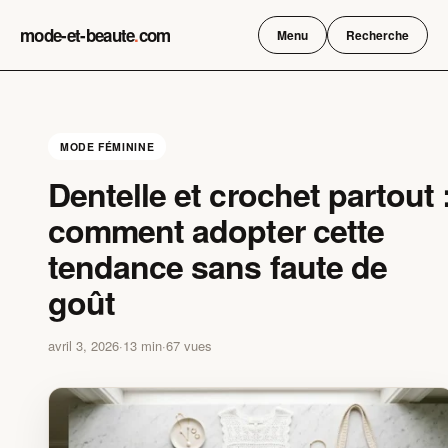
Skip
mode-et-beaute
.
com
to
Menu
Recherche
content
MODE FÉMININE
Dentelle et crochet partout 
comment adopter cette
tendance sans faute de
goût
avril 3, 2026
·
13 min
·
67 vues