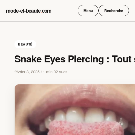
Skip
mode-et-beaute
.
com
to
Menu
Recherche
content
BEAUTÉ
Snake Eyes Piercing : Tout 
février 3, 2025
·
11 min
·
92 vues