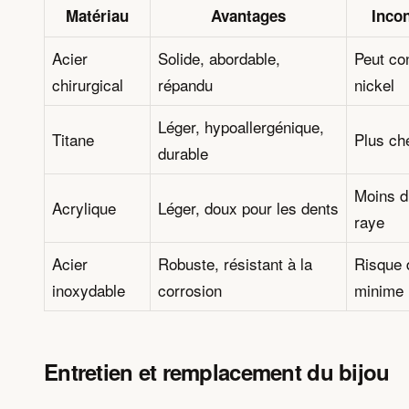
Matériau
Avantages
Inco
Acier
Solide, abordable,
Peut co
chirurgical
répandu
nickel
Léger, hypoallergénique,
Titane
Plus ch
durable
Moins d
Acrylique
Léger, doux pour les dents
raye
Acier
Robuste, résistant à la
Risque d
inoxydable
corrosion
minime
Entretien et remplacement du bijou