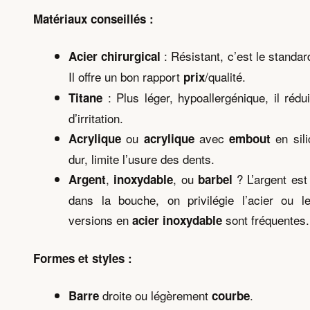
Matériaux conseillés :
: Résistant, c’est le standar
Acier chirurgical
Il offre un bon rapport
/qualité.
prix
: Plus léger, hypoallergénique, il rédui
Titane
d’irritation.
ou
avec
en sili
Acrylique
acrylique
embout
dur, limite l’usure des dents.
,
, ou
? L’argent est 
Argent
inoxydable
barbel
dans la bouche, on privilégie l’acier ou le
versions en
sont fréquentes.
acier inoxydable
Formes et styles :
droite ou légèrement
.
Barre
courbe