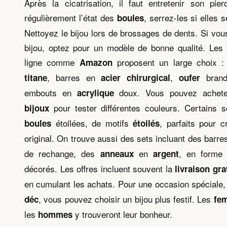
Après la cicatrisation, il faut entretenir son pierc
régulièrement l’état des
, serrez-les si elles 
boules
Nettoyez le bijou lors de brossages de dents. Si vo
bijou, optez pour un modèle de bonne qualité. Les
ligne comme
proposent un large choix 
Amazon
, barres en
,
bran
titane
acier chirurgical
oufer
embouts en
doux. Vous pouvez achet
acrylique
pour tester différentes couleurs. Certains 
bijoux
étoilées, de motifs
, parfaits pour c
boules
étoilés
original. On trouve aussi des sets incluant des barr
de rechange, des
en
, en form
anneaux
argent
décorés. Les offres incluent souvent la
livraison gra
en cumulant les achats. Pour une occasion spécial
, vous pouvez choisir un bijou plus festif. Les
déc
fe
les
y trouveront leur bonheur.
hommes