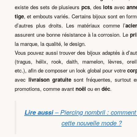
existe des sets de plusieurs
, des
avec
pcs
lots
ann
, et embouts variés. Certains bijoux sont en for
tige
d’autres plus droits. Les matériaux comme l’
acie
assurent une bonne résistance à la corrosion. Le
pr
la marque, la qualité, le design.
Vous pouvez aussi trouver des bijoux adaptés à d’aut
(tragus, hélix, rook, daith, mamelon, lèvres, oreil
etc.), afin de composer un look global pour votre
cor
avec
sont fréquentes, surtout e
livraison gratuite
promotions, comme avant
ou en
.
noël
déc
Lire aussi
– Piercing nombril : comment
cette nouvelle mode ?