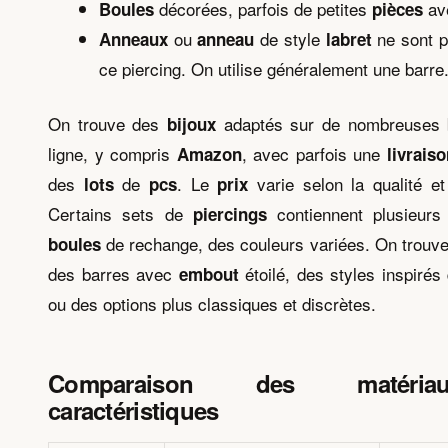
décorées, parfois de petites
ave
Boules
pièces
ou
de style
ne sont p
Anneaux
anneau
labret
ce piercing. On utilise généralement une barre
On trouve des
adaptés sur de nombreuses 
bijoux
ligne, y compris
, avec parfois une
Amazon
livrais
des
de
. Le
varie selon la qualité et
lots
pcs
prix
Certains sets de
contiennent plusieur
piercings
de rechange, des couleurs variées. On trouv
boules
des barres avec
étoilé, des styles inspiré
embout
ou des options plus classiques et discrètes.
Comparaison des matéri
caractéristiques