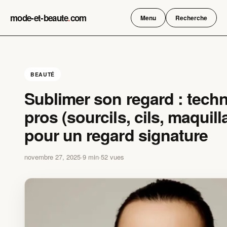
Skip
mode-et-beaute
.
com
to
Menu
Recherche
content
BEAUTÉ
Sublimer son regard : tech
pros (sourcils, cils, maquill
pour un regard signature
novembre 27, 2025
·
9 min
·
52 vues