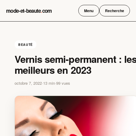
Skip
mode-et-beaute
.
com
to
Menu
Recherche
content
BEAUTÉ
Vernis semi-permanent : le
meilleurs en 2023
octobre 7, 2022
·
13 min
·
99 vues