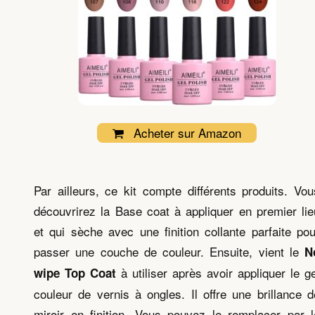
Acheter sur Amazon
Par ailleurs, ce kit compte différents produits. Vou
découvrirez la Base coat à appliquer en premier lie
et qui sèche avec une finition collante parfaite pou
passer une couche de couleur. Ensuite, vient le
N
à utiliser après avoir appliquer le ge
wipe Top Coat
couleur de vernis à ongles. Il offre une brillance d
miroir en finition. Vous pouvez le remplacer par l