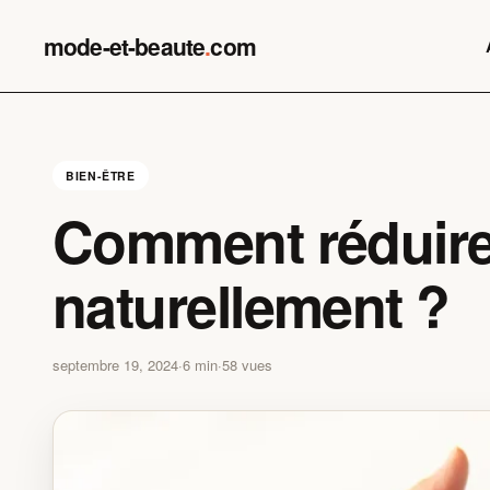
Skip
to
mode-et-beaute
.
com
content
BIEN-ÊTRE
Comment réduire
naturellement ?
septembre 19, 2024
·
6 min
·
58 vues