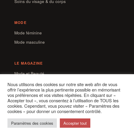
Soins du visage & du corps
MODE
Mode féminine
Mode masculine
LE MAGAZINE
Mode et Beauté
Contact
Nous utilisons des cookies sur notre site web afin de vous
offrir l’expérience la plus pertinente possible en mémorisant
Mentions légales
vos préférences et vos visites répétées. En cliquant sur «
Accepter tout », vous consentez à l’utilisation de TOUS les
cookies. Cependant, vous pouvez visiter « Paramètres des
cookies » pour donner un consentement contrôlé.
Paramètres des cookies
Accepter tout
© 2026 Mode & Beauté —