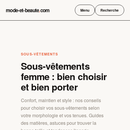
Skip
mode-et-beaute
.
com
to
Menu
Recherche
content
SOUS-VÊTEMENTS
Sous-vêtements
femme : bien choisir
et bien porter
Confort, maintien et style : nos conseils
pour choisir vos sous-vêtements selon
votre morphologie et vos tenues. Guides
des matières, astuces pour trouver la