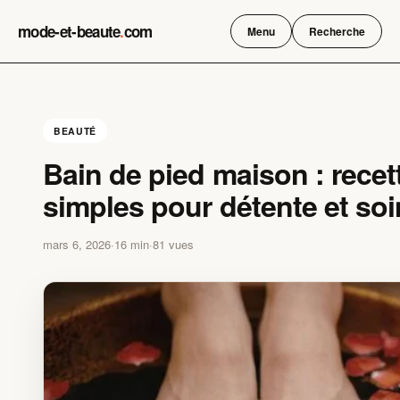
Skip
mode-et-beaute
.
com
to
Menu
Recherche
content
BEAUTÉ
Bain de pied maison : recet
simples pour détente et soi
mars 6, 2026
·
16 min
·
81 vues