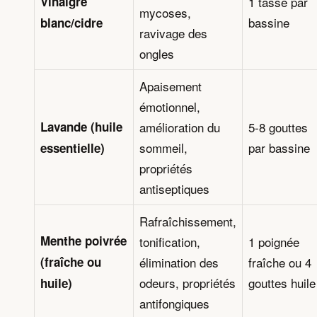
Vinaigre
1 tasse par
mycoses,
bassine
blanc/cidre
ravivage des
ongles
Apaisement
émotionnel,
Lavande (huile
amélioration du
5-8 gouttes
sommeil,
par bassine
essentielle)
propriétés
antiseptiques
Rafraîchissement,
Menthe poivrée
tonification,
1 poignée
(fraîche ou
élimination des
fraîche ou 4
odeurs, propriétés
gouttes huile
huile)
antifongiques