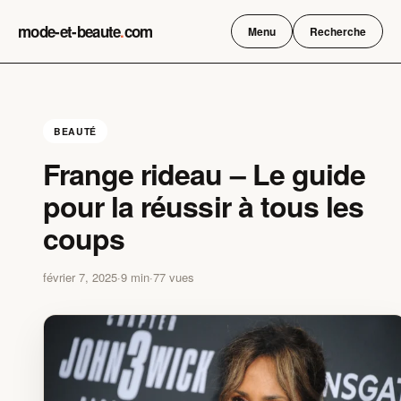
Skip
mode-et-beaute
.
com
to
Menu
Recherche
content
BEAUTÉ
Frange rideau – Le guide
pour la réussir à tous les
coups
février 7, 2025
·
9 min
·
77 vues