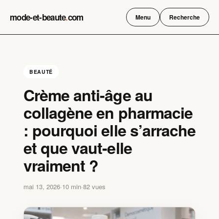
Skip
mode-et-beaute
.
com
to
Menu
Recherche
content
BEAUTÉ
Crème anti-âge au
collagène en pharmacie
: pourquoi elle s’arrache
et que vaut-elle
vraiment ?
mai 13, 2026
·
10 min
·
82 vues