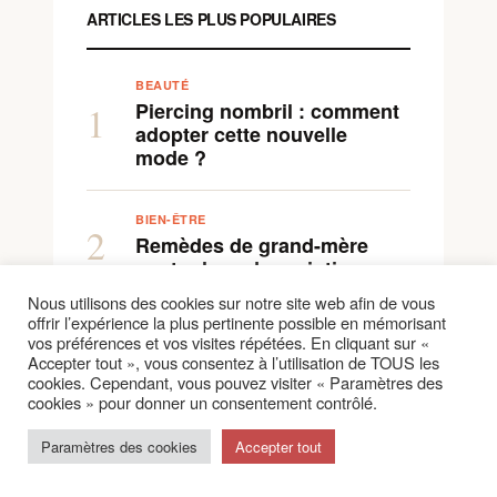
ARTICLES LES PLUS POPULAIRES
BEAUTÉ
Piercing nombril : comment
1
adopter cette nouvelle
mode ?
BIEN-ÊTRE
2
Remèdes de grand-mère
contre les odeurs intimes
Nous utilisons des cookies sur notre site web afin de vous
offrir l’expérience la plus pertinente possible en mémorisant
BEAUTÉ
vos préférences et vos visites répétées. En cliquant sur «
3
Piercing clitoris : pour ou
Accepter tout », vous consentez à l’utilisation de TOUS les
contre la nouvelle mode ?
cookies. Cependant, vous pouvez visiter « Paramètres des
cookies » pour donner un consentement contrôlé.
BEAUTÉ
Paramètres des cookies
Accepter tout
4
Prince Albert piercing : tout
savoir à propos