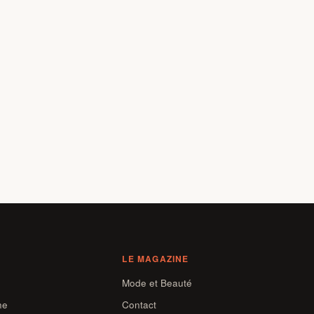
LE MAGAZINE
e
Mode et Beauté
ne
Contact