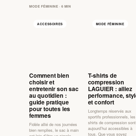
MODE FÉMININE · 6 MIN
ACCESSOIRES
MODE FÉMININE
Comment bien
T-shirts de
choisir et
compression
entretenir son sac
LAGUIER : alliez
au quotidien :
performance, styl
guide pratique
et confort
pour toutes les
Longtemps réservés aux
femmes
sportifs professionnels, les
shirts de compression sont
Fidèle allié de nos journées
aujourd’hui accessibles à
bien remplies, le sac à main
tous. Que vous soyez
est loin d’être un simple…