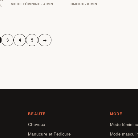
MODE FÉMININE · 4 MIN
BIJOUX · 8 MIN
s.
3
4
5
→
BEAUTÉ
MODE
Cheveux
Mode féminin
Manucure et Pédicure
Mode masculi