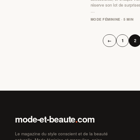
réserve son lot de surprise
…
MODE FÉMININE · 5 MIN
←
1
2
mode-et-beaute
.
com
Le magazine du style conscient et de la beauté
naturelle. Mode féminine et masculine, soins,