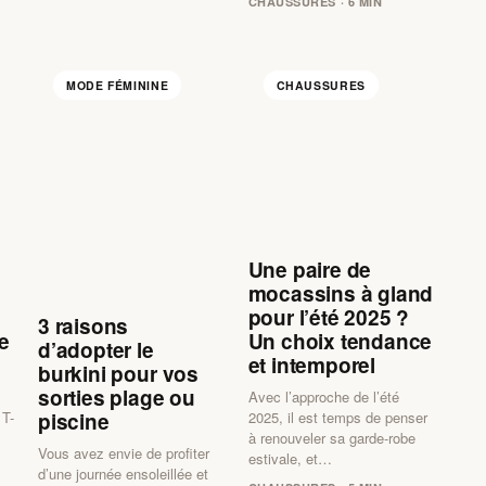
CHAUSSURES · 6 MIN
MODE FÉMININE
CHAUSSURES
Une paire de
mocassins à gland
pour l’été 2025 ?
3 raisons
e
Un choix tendance
d’adopter le
et intemporel
burkini pour vos
sorties plage ou
Avec l’approche de l’été
piscine
 T-
2025, il est temps de penser
à renouveler sa garde-robe
Vous avez envie de profiter
estivale, et…
d’une journée ensoleillée et