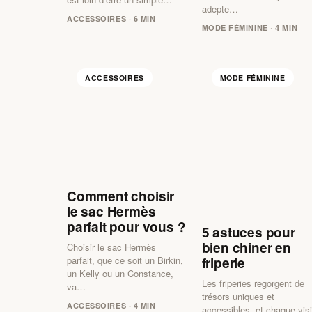
adepte…
ACCESSOIRES · 6 MIN
MODE FÉMININE · 4 MIN
ACCESSOIRES
MODE FÉMININE
Comment choisir
le sac Hermès
parfait pour vous ?
5 astuces pour
bien chiner en
Choisir le sac Hermès
friperie
parfait, que ce soit un Birkin,
un Kelly ou un Constance,
Les friperies regorgent de
va…
trésors uniques et
ACCESSOIRES · 4 MIN
accessibles, et chaque visi