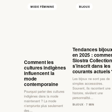
MODE FÉMININE
BIJOUX
Tendances bijou
en 2025 : comme
Siostra Collectio
Comment les
s’inscrit dans les
cultures indigènes
courants actuels 
influencent la
mode
Les bijoux ne sont pas de
contemporaine
simples accessoires.
Souvent, ils racontent une
Pourquoi parler des cultures
histoire, révèlent une
indigènes dans la mode
personnalité…
maintenant ? La mode
BIJOUX · 7 MIN
n’emprunte plus seulement
des…