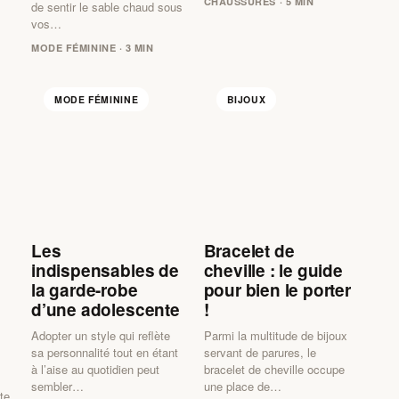
CHAUSSURES · 5 MIN
de sentir le sable chaud sous
vos…
MODE FÉMININE · 3 MIN
MODE FÉMININE
BIJOUX
Les
Bracelet de
indispensables de
cheville : le guide
la garde-robe
pour bien le porter
d’une adolescente
!
Adopter un style qui reflète
Parmi la multitude de bijoux
sa personnalité tout en étant
servant de parures, le
à l’aise au quotidien peut
bracelet de cheville occupe
sembler…
une place de…
te