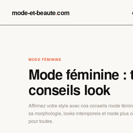
Skip
to
mode-et-beaute
.
com
content
MODE FÉMININE
Mode féminine : 
conseils look
Affirmez votre style avec nos conseils mode fémin
sa morphologie, looks intemporels et mode plus co
pour toutes.