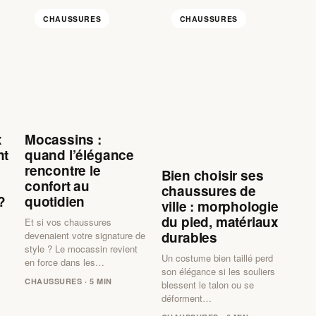
CHAUSSURES
CHAUSSURES
x
Mocassins :
nt
quand l’élégance
n
rencontre le
Bien choisir ses
confort au
chaussures de
?
quotidien
ville : morphologie
du pied, matériaux
Et si vos chaussures
durables
devenaient votre signature de
style ? Le mocassin revient
Un costume bien taillé perd
en force dans les…
son élégance si les souliers
CHAUSSURES · 5 MIN
blessent le talon ou se
déforment…